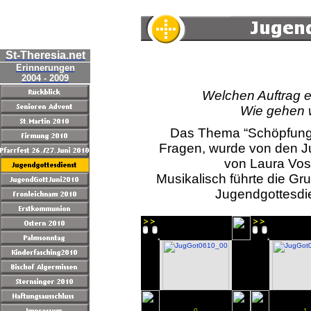
St-Theresia.net
Erinnerungen
2004 - 2009
Welchen Auftrag e
Wie gehen w
Das Thema “Schöpfung” 
Fragen, wurde von den J
von Laura Voss
Musikalisch führte die G
Jugendgottesdie
0
1